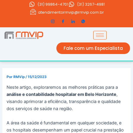
Ir
(31)
99864-4701
(31) 3267-4981
para
atendimentormvip@rmvip.com.br
o
conteúdo
Fale com um Especialista
Por
RMVip
/
15/12/2023
Neste artigo, exploraremos as melhores práticas para a
análise e contabilidade hospitalar em Belo Horizonte
,
visando aprimorar a eficiência, transparência e qualidade
dos serviços de saúde na região.
A área da saúde é fundamental em qualquer sociedade, e
os hospitais desempenham um papel crucial na prestação