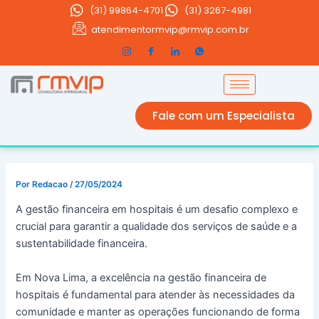
Ir
(31)
99864-4701
(31) 3267-4981
para
atendimentormvip@rmvip.com.br
o
conteúdo
Fale com um Especialista
Por
Redacao
/
27/05/2024
A gestão financeira em hospitais é um desafio complexo e
crucial para garantir a qualidade dos serviços de saúde e a
sustentabilidade financeira.
Em Nova Lima, a excelência na gestão financeira de
hospitais é fundamental para atender às necessidades da
comunidade e manter as operações funcionando de forma