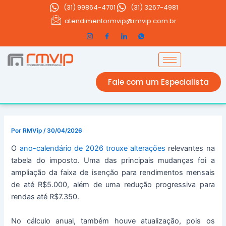
Ir
(31)
99864-4701
(31) 3267-4981
para
atendimentormvip@rmvip.com.br
o
conteúdo
Fale com um Especialista
Por
RMVip
/
30/04/2026
O
ano-calendário de 2026 trouxe alterações
relevantes na
tabela do imposto. Uma das principais mudanças foi a
ampliação da faixa de isenção para rendimentos mensais
de até R$5.000, além de uma redução progressiva para
rendas até R$7.350.
No cálculo anual, também houve atualização, pois os