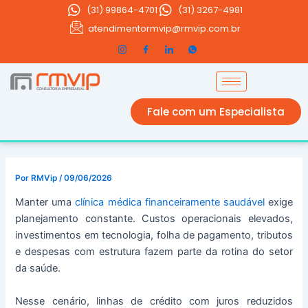
Ir
(31)
99864-4701
(31) 3267-4981
para
atendimentormvip@rmvip.com.br
o
conteúdo
Fale com um Especialista
Por
RMVip
/
09/06/2026
Manter uma
clínica médica financeiramente saudável
exige
planejamento constante. Custos operacionais elevados,
investimentos em tecnologia, folha de pagamento, tributos
e despesas com estrutura fazem parte da rotina do setor
da saúde.
Nesse cenário, linhas de crédito com juros reduzidos