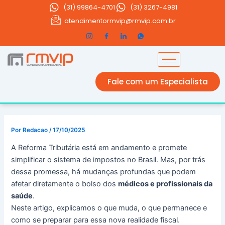
Ir
(31)
99864-4701
(31) 3267-4981
para
atendimentormvip@rmvip.com.br
o
conteúdo
Fale com um Especialista
Por
Redacao
/
17/10/2025
A Reforma Tributária está em andamento e promete
simplificar o sistema de impostos no Brasil. Mas, por trás
dessa promessa, há mudanças profundas que podem
afetar diretamente o bolso dos
médicos e profissionais da
saúde
.
Neste artigo, explicamos o que muda, o que permanece e
como se preparar para essa nova realidade fiscal.