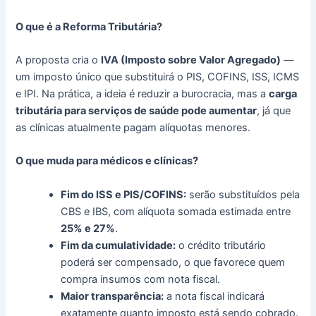
O que é a Reforma Tributária?
A proposta cria o
IVA (Imposto sobre Valor Agregado)
—
um imposto único que substituirá o PIS, COFINS, ISS, ICMS
e IPI. Na prática, a ideia é reduzir a burocracia, mas a
carga
tributária para serviços de saúde pode aumentar
, já que
as clínicas atualmente pagam alíquotas menores.
O que muda para médicos e clínicas?
Fim do ISS e PIS/COFINS:
serão substituídos pela
CBS e IBS, com alíquota somada estimada entre
25% e 27%
.
Fim da cumulatividade:
o crédito tributário
poderá ser compensado, o que favorece quem
compra insumos com nota fiscal.
Maior transparência:
a nota fiscal indicará
exatamente quanto imposto está sendo cobrado.