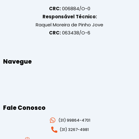
CRC:
006884/O-0
Responsável Técnico:
Raquel Moreira de Pinho Jove
CRC:
063438/O-6
Navegue
Fale Conosco
(31)
99864-4701
(31) 3267-4981